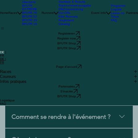
Startliste & Results
Übersicht
Startnummernausgabe
BFUTR
Programm
EXTREME
Pflichtausrüstung
Logistik
BFUTR 79
Home
Races
Runners
Cut-Offs
Event Info
Partners
Leave no
BFUTR 52
Trace
Elite Runners
BFUTR 33
FAQ
Reglement
BFUTR 19
Crewing
Registrieren
Register now
BFUTR Shop
BFUTR Shop
DE
|
FR
DE |
FR
Page d'accueil
Races
Coureurs
Infos pratiques
Partenaires
S’inscrire
BFUTR Shop
Logistique
FAQ
Comment se rendre à l'événement ?
En trainLa vallée du Dreisamtal et la région de