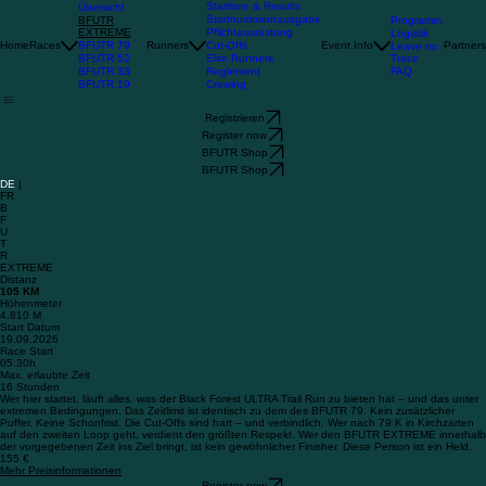
Startliste & Results
Übersicht
Startnummernausgabe
BFUTR
Programm
EXTREME
Pflichtausrüstung
Logistik
BFUTR 79
Home
Races
Runners
Cut-Offs
Event Info
Partners
Leave no
BFUTR 52
Trace
Elite Runners
BFUTR 33
FAQ
Reglement
BFUTR 19
Crewing
Registrieren
Register now
BFUTR Shop
BFUTR Shop
DE
|
FR
B
F
U
T
R
EXTREME
Distanz
105 KM
Höhenmeter
4.810 M
Start Datum
19.09.2026
Race Start
05:30h
Max. erlaubte Zeit
16 Stunden
Wer hier startet, läuft alles, was der Black Forest ULTRA Trail Run zu bieten hat – und das unter
extremen Bedingungen. Das Zeitlimit ist identisch zu dem des BFUTR 79. Kein zusätzlicher
Puffer. Keine Schonfrist. Die Cut‑Offs sind hart – und verbindlich. Wer nach 79 K in Kirchzarten
auf den zweiten Loop geht, verdient den größten Respekt. Wer den BFUTR EXTREME innerhalb
der vorgegebenen Zeit ins Ziel bringt, ist kein gewöhnlicher Finisher. Diese Person ist ein Held.
155 €
Mehr Preisinformationen
Register now