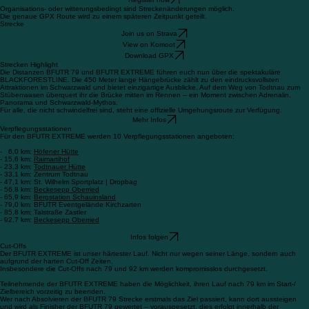
Organisations- oder witterungsbedingt sind Streckenänderungen möglich.
Die genaue GPX Route wird zu einem späteren Zeitpunkt geteilt.
Strecke
Join us on Strava
View on Komoot
Download GPX
Strecken Highlight
Die Distanzen BFUTR 79 und BFUTR EXTREME führen euch nun über die spektakuläre
BLACKFORESTLINE. Die 450 Meter lange Hängebrücke zählt zu den eindrucksvollsten
Attraktionen im Schwarzwald und bietet einzigartige Ausblicke. Auf dem Weg von Todtnau zum
Stübenwasen überquert ihr die Brücke mitten im Rennen – ein Moment zwischen Adrenalin,
Panorama und Schwarzwald-Mythos.
Für alle, die nicht schwindelfrei sind, steht eine offizielle Umgehungsroute zur Verfügung.
Mehr Infos
Verpflegungsstationen
Für den BFUTR EXTREME werden 10 Verpflegungsstationen angeboten:
- 6,0 km:
Höfener Hütte
- 15,6 km:
Raimartihof
- 23,3 km:
Todtnauer Hütte
- 33,1 km: Zentrum Todtnau
- 47,1 km: St. Wilhelm Sportplatz | Dropbag
- 56,8 km:
Beckesepp Oberried
- 65,9 km:
Bergstation Schauinsland
- 79,0 km: BFUTR Eventgelände Kirchzarten
- 85,8 km: Talstraße Zastler
- 92,7 km:
Beckesepp Oberried
Infos folgen
Cut-Offs
Der BFUTR EXTREME ist unser härtester Lauf. Nicht nur wegen seiner Länge, sondern auch
aufgrund der harten Cut-Off Zeiten.
Insbesondere die Cut-Offs nach 79 und 92 km werden kompromisslos durchgesetzt.
Teilnehmende der BFUTR EXTREME haben die Möglichkeit, ihren Lauf nach 79 km im Start-/
Zielbereich vorzeitig zu beenden.
Wer nach Absolvieren der BFUTR 79 Strecke erstmals das Ziel passiert, kann dort aussteigen
und wird als Finisher der BFUTR 79 gewertet – vorausgesetzt, dies erfolgt innerhalb der