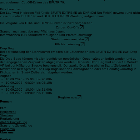
angegebenen Cut-Off-Zeiten des BFUTR 79.
Bitte beachten:
Der Lauf wird in diesem Fall für die BFUTR EXTREME als DNF (Did Not Finish) gewertet und nicht
in die offizielle BFUTR 76 und BFUTR EXTREME-Wertung aufgenommen.
Die Vergabe von ITRA- und UTMB-Punkten ist nicht vorgesehen.
Zu den Cut-Offs
Startnummernausgabe und Pflichtausrüstung
Informationen zur Starnummernausgabe und Pflichtausrüstung:
Startnummernausgabe
Pflichtausrüstung
Drop Bag
Bei der Abholung der Startnummer erhalten alle Läufer*innen des BFUTR EXTREME zwei Drop
Bags.
Die Drop Bags können mit allen benötigten persönlichen Gegenständen befüllt werden und zu
den angegebenen Zeitpunkten abgegeben werden. Der erste Drop Bag wird an der St. Wilhelm
VP bei der Hälfte der Strecke bereitgestellt. Der zweite Drop Bag wird im Start-/ Zielbereich in
Kirchzarten bereitgestellt. Die Drop Bags können Samstagabend oder am Sonntagvormittag in
Kirchzarten im Start-/ Zielbereich abgeholt werden.
Abgabe:
18.09.2026 - 15:00h bis 20:00h
19.09.2026 - 04:30h bis 05:15h
Abholung:
19.09.2026 - 18:00h bis 21:00h
20.09.2026 - 09:00h bis 12:00h
Register now
Rennen
FAQ
Reglement
Strecken
Registrierung
Ab-/ & Ummeldung
Start- und Zielgelände
Programm
Über uns
Kontakt