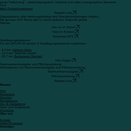
pures Trailrunning – abwechslungsreich, fordernd und voller unvergesslicher Momente.
70 €
Mehr Preisinformationen
Register now
Organisations- oder witterungsbedingt sind Streckenänderungen möglich.
Die genaue GPX Route wird zu einem späteren Zeitpunkt geteilt.
Strecke
Join us on Strava
View on Komoot
Download GPX
Verpflegungsstationen
Für den BFUTR 33 werden 3 Verpflegungsstationen angeboten:
- 6,0 km:
Höfener Hütte
- 13,5 km: Talstraße Zastler
- 20,7 km:
Beckesepp Oberried
Infos folgen
Startnummernausgabe und Pflichtausrüstung
Informationen zur Starnummernausgabe und Pflichtausrüstung:
Startnummernausgabe
Pflichtausrüstung
Register now
Rennen
FAQ
Reglement
Strecken
Registrierung
Ab-/ & Ummeldung
Start- und Zielgelände
Programm
Über uns
Kontakt
Helfer*IN werden
Sonstiges