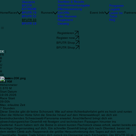
Startliste & Results
Übersicht
Startnummernausgabe
BFUTR
Programm
EXTREME
Pflichtausrüstung
Logistik
BFUTR 79
Home
Races
Runners
Cut-Offs
Event Info
Partners
Leave no
BFUTR 52
Trace
Elite Runners
BFUTR 33
FAQ
Reglement
BFUTR 19
Crewing
Registrieren
Register now
BFUTR Shop
BFUTR Shop
DE
|
FR
B
F
U
T
R
33
Distanz
33.2 KM
Höhenmeter
1.670 M
Start Datum
19.09.2026
Race Start
09:00h
Max. erlaubte Zeit
7 Stunden
Diese Strecke gibt dir keine Schonzeit: Wie auf einer Achterbahnfahrt geht es hoch und runter.
Über die Höfener Hütte führt die Strecke hinauf auf den Hinterwaldkopf, wo dich ein
beeindruckendes Schwarzwald-Panorama erwartet. Anschließend bringt dich ein
abwechslungsreicher Downhill mit flowigen und technischen Passagen hinunter ins
Zastlertal. Kaum haben sich die Beine in einem kurzen Flachstück etwas erholt, wartet bereits ein
knackiger Gegenanstieg auf dich. Ein schneller Downhill bringt dich nach Oberried, bevor mit
dem steilen Climb aufs Rappeneck die größte Herausforderung des Tages auf dich wartet.
Traumhafte, flowige Trails führen dich zurück ins Dreisamtal nach Kirchzarten. Der BFUTR 33 ist