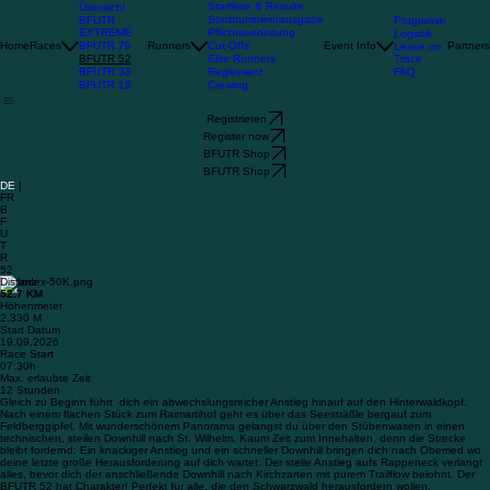
Startliste & Results
Übersicht
Startnummernausgabe
BFUTR
Programm
EXTREME
Pflichtausrüstung
Logistik
BFUTR 79
Home
Races
Runners
Cut-Offs
Event Info
Partners
Leave no
BFUTR 52
Trace
Elite Runners
BFUTR 33
FAQ
Reglement
BFUTR 19
Crewing
Registrieren
Register now
BFUTR Shop
BFUTR Shop
DE
|
FR
B
F
U
T
R
52
Distanz
52.7 KM
Höhenmeter
2.330 M
Start Datum
19.09.2026
Race Start
07:30h
Max. erlaubte Zeit
12 Stunden
Gleich zu Beginn führt dich ein abwechslungsreicher Anstieg hinauf auf den Hinterwaldkopf.
Nach einem flachen Stück zum Raimartihof geht es über das Seesträßle bergauf zum
Feldberggipfel. Mit wunderschönem Panorama gelangst du über den Stübenwasen in einen
technischen, steilen Downhill nach St. Wilhelm. Kaum Zeit zum Innehalten, denn die Strecke
bleibt fordernd: Ein knackiger Anstieg und ein schneller Downhill bringen dich nach Oberried wo
deine letzte große Herausforderung auf dich wartet. Der steile Anstieg aufs Rappeneck verlangt
alles, bevor dich der anschließende Downhill nach Kirchzarten mit purem Trailflow belohnt. Der
BFUTR 52 hat Charakter! Perfekt für alle, die den Schwarzwald herausfordern wollen.